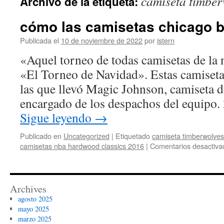
camiseta timbe
Archivo de la etiqueta:
contenido
cómo las camisetas chicago bu
Publicada el
10 de noviembre de 2022
por
istern
«Aquel torneo de todas camisetas de la 
«El Torneo de Navidad». Estas camiseta
las que llevó Magic Johnson, camiseta d
encargado de los despachos del equipo.
Sigue leyendo
→
Publicado en
Uncategorized
|
Etiquetado
camiseta timberwolve
camisetas nba hardwood classics 2016
|
Comentarios desactiva
Archives
agosto 2025
mayo 2025
marzo 2025