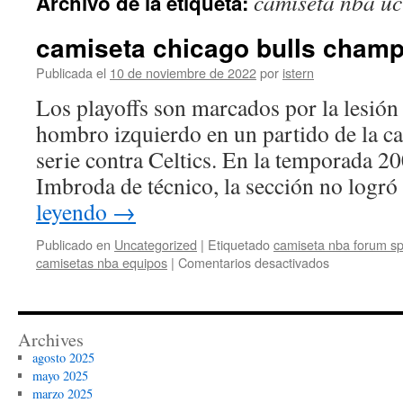
camiseta nba uc
Archivo de la etiqueta:
contenido
camiseta chicago bulls champ
Publicada el
10 de noviembre de 2022
por
istern
Los playoffs son marcados por la lesión 
hombro izquierdo en un partido de la ca
serie contra Celtics. En la temporada 20
Imbroda de técnico, la sección no logró
leyendo
→
Publicado en
Uncategorized
|
Etiquetado
camiseta nba forum sp
en
camisetas nba equipos
|
Comentarios desactivados
camiseta
chicago
bulls
champion
Archives
barata
agosto 2025
mayo 2025
marzo 2025