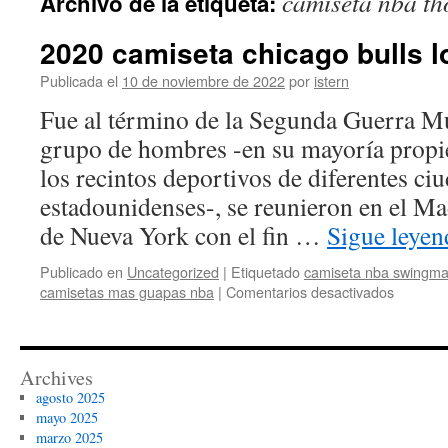
camiseta nba t
Archivo de la etiqueta:
contenido
2020 camiseta chicago bulls l
Publicada el
10 de noviembre de 2022
por
istern
Fue al término de la Segunda Guerra M
grupo de hombres -en su mayoría propie
los recintos deportivos de diferentes ci
estadounidenses-, se reunieron en el M
de Nueva York con el fin …
Sigue leye
Publicado en
Uncategorized
|
Etiquetado
camiseta nba swingma
en
camisetas mas guapas nba
|
Comentarios desactivados
2020
camiset
chicago
bulls
Archives
logo
agosto 2025
mayo 2025
marzo 2025