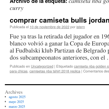
camiseta nba go
Archivo de la etiqueta:
contenido
curry
comprar camiseta bulls jordan
Publicada el
10 de noviembre de 2022
por
istern
Fue ya tras la retirada del jugador en 1
blanco volvió a ganar la Copa de Europa
al Fudbalski klub Partizan de Belgrado 
dos subcampeonatos anteriores, con el
Publicado en
Uncategorized
|
Etiquetado
camiseta nba golden st
para chicas
,
camisetas nba tshirt 2018 replica
|
Comentarios des
Archives
agosto 2025
mayo 2025
marzo 2025