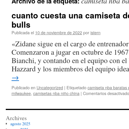
camiseta nba ba
Archivo de la etiqueta:
contenido
cuanto cuesta una camiseta d
bulls
Publicada el
10 de noviembre de 2022
por
istern
«Zidane sigue en el cargo de entrenado
Comenzaron a jugar en octubre de 1967
Bianchi, y contando en el equipo con el 
Hazzard y los miembros del equipo ide
→
Publicado en
Uncategorized
|
Etiquetado
camiseta nba baratas 
milwaukee
,
camisetas nba niño china
|
Comentarios desactivad
Archives
agosto 2025