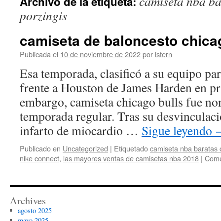
camiseta nba bar
Archivo de la etiqueta:
contenido
porzingis
camiseta de baloncesto chicag
Publicada el
10 de noviembre de 2022
por
istern
Esa temporada, clasificó a su equipo par
frente a Houston de James Harden en pr
embargo, camiseta chicago bulls fue 
temporada regular. Tras su desvinculaci
infarto de miocardio …
Sigue leyendo
Publicado en
Uncategorized
|
Etiquetado
camiseta nba baratas ci
nike connect
,
las mayores ventas de camisetas nba 2018
|
Come
Archives
agosto 2025
mayo 2025