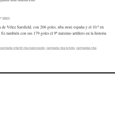
r
istern
 de Vélez Sarsfield, con 206 goles, nba store españa y el 10.º en
. Es también con sus 179 goles el 9º máximo artillero en la historia
camiseta infantil nba baloncesto
,
camiseta nba knicks
,
camisetas nba
nda
ls
iseta