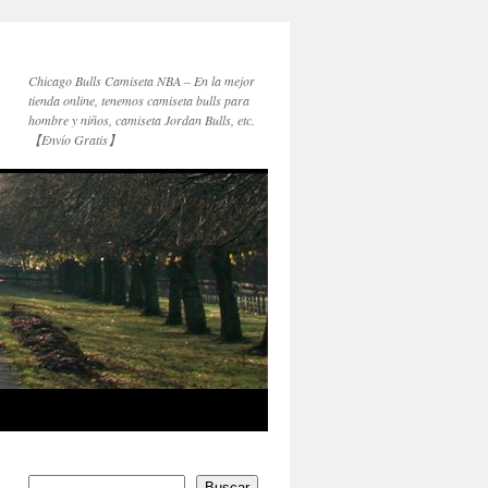
Chicago Bulls Camiseta NBA – En la mejor
tienda online, tenemos camiseta bulls para
hombre y niños, camiseta Jordan Bulls, etc.
【Envío Gratis】
Buscar