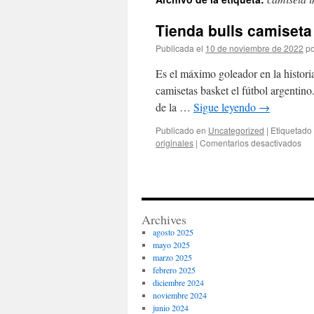
contenido
Tienda bulls camiseta
Publicada el
10 de noviembre de 2022
po
Es el máximo goleador en la historia
camisetas basket el fútbol argentino
de la …
Sigue leyendo
→
Publicado en
Uncategorized
|
Etiquetado
en
originales
|
Comentarios desactivados
Tie
bul
cam
Archives
agosto 2025
mayo 2025
marzo 2025
febrero 2025
diciembre 2024
noviembre 2024
junio 2024