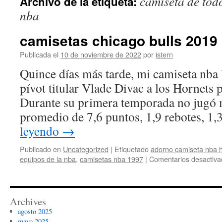
camiseta de todo
Archivo de la etiqueta:
contenido
nba
camisetas chicago bulls 2019
Publicada el
10 de noviembre de 2022
por
istern
Quince días más tarde, mi camiseta nba 
pívot titular Vlade Divac a los Hornets 
Durante su primera temporada no jugó
promedio de 7,6 puntos, 1,9 rebotes, 1,
leyendo
→
Publicado en
Uncategorized
|
Etiquetado
adorno camiseta nba h
equipos de la nba
,
camisetas nba 1997
|
Comentarios desactiva
Archives
agosto 2025
mayo 2025