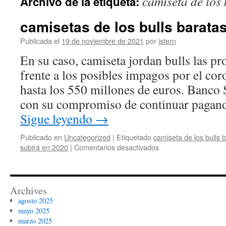
camiseta de los 
Archivo de la etiqueta:
contenido
camisetas de los bulls barata
Publicada el
19 de noviembre de 2021
por
istern
En su caso, camiseta jordan bulls las pr
frente a los posibles impagos por el cor
hasta los 550 millones de euros. Banco
con su compromiso de continuar pagan
Sigue leyendo
→
Publicado en
Uncategorized
|
Etiquetado
camiseta de los bulls 
en
subirá en 2020
|
Comentarios desactivados
camisetas
de
los
bulls
Archives
baratas
agosto 2025
mayo 2025
marzo 2025