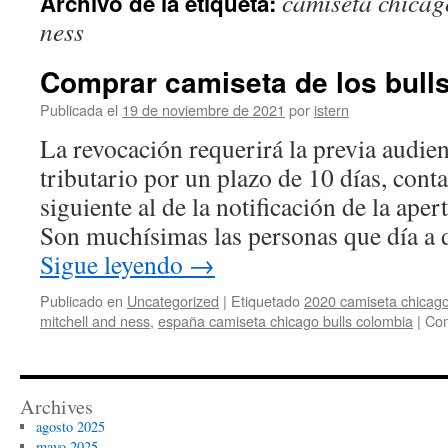
camiseta chicago
Archivo de la etiqueta:
contenido
ness
Comprar camiseta de los bull
Publicada el
19 de noviembre de 2021
por
istern
La revocación requerirá la previa audien
tributario por un plazo de 10 días, cont
siguiente al de la notificación de la aper
Son muchísimas las personas que día a 
Sigue leyendo
→
Publicado en
Uncategorized
|
Etiquetado
2020 camiseta chicago 
mitchell and ness
,
españa camiseta chicago bulls colombia
|
Com
Archives
agosto 2025
mayo 2025