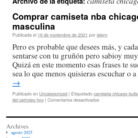
camiseta chicag
Archivo de la etiqueta:
contenido
Comprar camiseta nba chicago
masculina
Publicada el
19 de noviembre de 2021
por
istern
Pero es probable que desees más, y ca
sentarse con tu gruñón pero sabioy muy 
Quizá en este momento esas frases te sue
sea lo que menos quisieras escuchar o 
→
Publicado en
Uncategorized
|
Etiquetado
camiseta chicago bull
en
del petroleo hoy
|
Comentarios desactivados
Comprar
camiseta
nba
chicago
Archives
bulls
agosto 2025
new