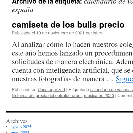
calendario de v
Archivo de la etiqueta:
contenido
españa
camiseta de los bulls precio
Publicada el
19 de noviembre de 2021
por
istern
Al analizar cómo lo hacen nuestros coleg
este año hemos lanzado un procedimient
solicitudes de manera electrónica. Ade
cuenta con inteligencia artificial, que s
nuestras fotografías de manera …
Sigue
Publicado en
Uncategorized
|
Etiquetado
calendario de vacunas
histórica del precio del petróleo brent
,
musica en 2020
|
Comenta
Archives
agosto 2025
mayo 2025