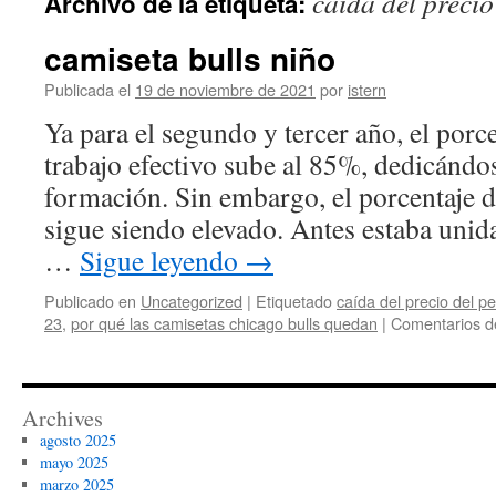
caída del precio
Archivo de la etiqueta:
contenido
camiseta bulls niño
Publicada el
19 de noviembre de 2021
por
istern
Ya para el segundo y tercer año, el porc
trabajo efectivo sube al 85%, dedicánd
formación. Sin embargo, el porcentaje 
sigue siendo elevado. Antes estaba unid
…
Sigue leyendo
→
Publicado en
Uncategorized
|
Etiquetado
caída del precio del pe
23
,
por qué las camisetas chicago bulls quedan
|
Comentarios d
Archives
agosto 2025
mayo 2025
marzo 2025