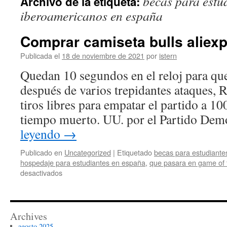
becas para estu
Archivo de la etiqueta:
contenido
iberoamericanos en españa
Comprar camiseta bulls aliex
Publicada el
18 de noviembre de 2021
por
istern
Quedan 10 segundos en el reloj para que
después de varios trepidantes ataques,
tiros libres para empatar el partido a 1
tiempo muerto. UU. por el Partido Demó
leyendo
→
Publicado en
Uncategorized
|
Etiquetado
becas para estudiante
hospedaje para estudiantes en españa
,
que pasara en game of 
en
desactivados
Comprar
camiseta
bulls
aliexpress
Archives
agosto 2025