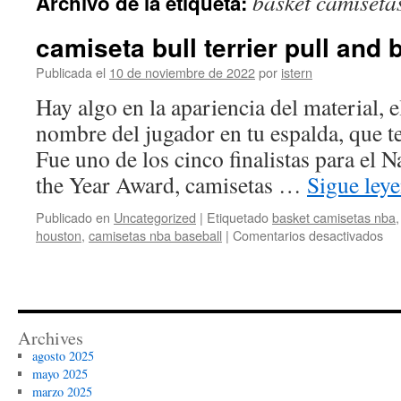
basket camiseta
Archivo de la etiqueta:
contenido
camiseta bull terrier pull and 
Publicada el
10 de noviembre de 2022
por
istern
Hay algo en la apariencia del material, e
nombre del jugador en tu espalda, que te
Fue uno de los cinco finalistas para el 
the Year Award, camisetas …
Sigue ley
Publicado en
Uncategorized
|
Etiquetado
basket camisetas nba
en
houston
,
camisetas nba baseball
|
Comentarios desactivados
ca
bul
ter
pul
an
Archives
be
agosto 2025
mayo 2025
marzo 2025