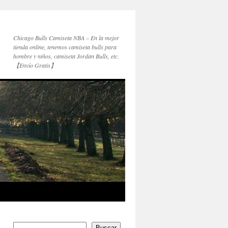
Chicago Bulls Camiseta NBA – En la mejor
tienda online, tenemos camiseta bulls para
hombre y niños, camiseta Jordan Bulls, etc.
【Envío Gratis】
Buscar