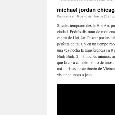
contenido
michael jordan chicag
Publicada el
19 de noviembre de 2021
po
Si sales temprano desde Hoi An, pu
ciudad. Podrás disfrutar de momento
centro de Hoi An. Pasear por las cal
perfecta de talla, y en un tiempo ré
una vez hecha la transferencia en 8 
Ninh Binh: 2 – 3 noches mínimo, a
que la cosa cambie dentro de unos d
más turistas a este rincón de Vietna
visitar en moto o jeep.