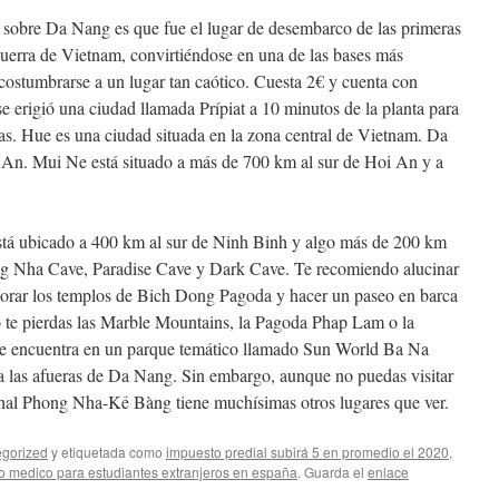
co sobre Da Nang es que fue el lugar de desembarco de las primeras
Guerra de Vietnam, convirtiéndose en una de las bases más
acostumbrarse a un lugar tan caótico. Cuesta 2€ y cuenta con
se erigió una ciudad llamada Prípiat a 10 minutos de la planta para
lias. Hue es una ciudad situada en la zona central de Vietnam. Da
An. Mui Ne está situado a más de 700 km al sur de Hoi An y a
está ubicado a 400 km al sur de Ninh Binh y algo más de 200 km
ng Nha Cave, Paradise Cave y Dark Cave. Te recomiendo alucinar
lorar los templos de Bich Dong Pagoda y hacer un paseo en barca
e pierdas las Marble Mountains, la Pagoda Phap Lam o la
se encuentra en un parque temático llamado Sun World Ba Na
a las afueras de Da Nang. Sin embargo, aunque no puedas visitar
nal Phong Nha-Kẻ Bàng tiene muchísimas otros lugares que ver.
gorized
y etiquetada como
impuesto predial subirá 5 en promedio el 2020
,
o medico para estudiantes extranjeros en españa
. Guarda el
enlace