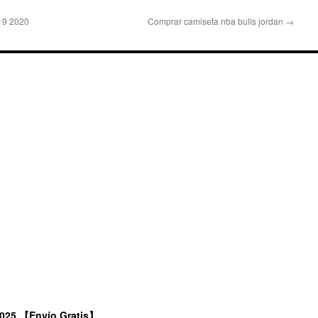
019 2020
Comprar camiseta nba bulls jordan
→
2025 【Envío Gratis】