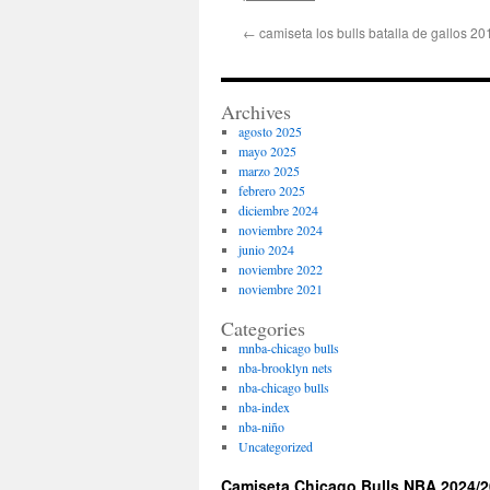
←
camiseta los bulls batalla de gallos 2
Archives
agosto 2025
mayo 2025
marzo 2025
febrero 2025
diciembre 2024
noviembre 2024
junio 2024
noviembre 2022
noviembre 2021
Categories
mnba-chicago bulls
nba-brooklyn nets
nba-chicago bulls
nba-index
nba-niño
Uncategorized
Camiseta Chicago Bulls NBA 2024/