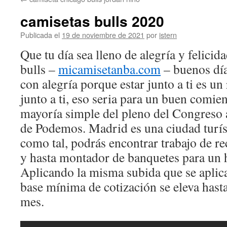
contenido
camisetas bulls 2020
Publicada el
19 de noviembre de 2021
por
istern
Que tu día sea lleno de alegría y felicid
bulls –
micamisetanba.com
– buenos dí
con alegría porque estar junto a ti es un
junto a ti, eso seria para un buen comie
mayoría simple del pleno del Congreso 
de Podemos. Madrid es una ciudad turíst
como tal, podrás encontrar trabajo de r
y hasta montador de banquetes para un ho
Aplicando la misma subida que se aplica
base mínima de cotización se eleva hasta
mes.