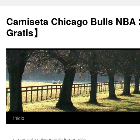
Camiseta Chicago Bulls NBA
Gratis】
Saltar
Inicio
al
←
camiseta chicago bulls jordan niño