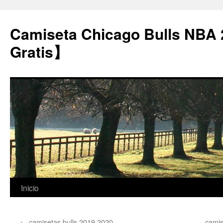
Camiseta Chicago Bulls NBA
Gratis】
Saltar
Inicio
al
←
camisetas bulls 2019 2020
camis