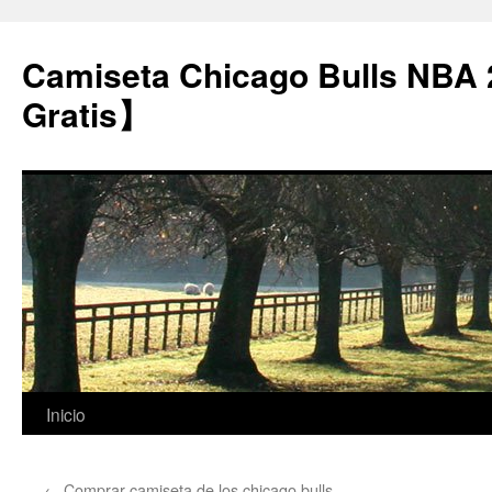
Camiseta Chicago Bulls NBA
Gratis】
Saltar
Inicio
al
←
Comprar camiseta de los chicago bulls