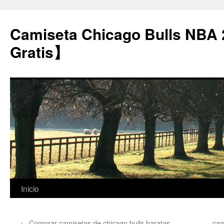
Camiseta Chicago Bulls NBA
Gratis】
Saltar
Inicio
al
←
Comprar camisetas de chicago bulls baratas
cam