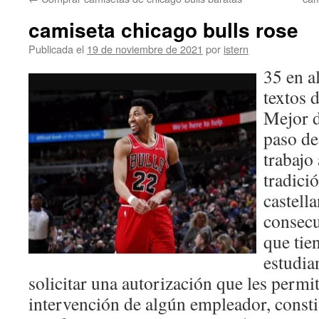
contenido
camiseta chicago bulls rose
Publicada el
19 de noviembre de 2021
por
istern
35 en a
textos 
Mejor d
paso de
trabajo
tradici
castell
consecu
que tie
estudia
solicitar una autorización que les permit
intervención de algún empleador, const