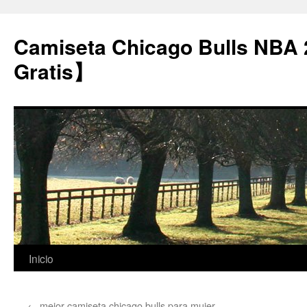
Camiseta Chicago Bulls NBA
Gratis】
Saltar
Inicio
al
←
mejor camiseta chicago bulls para mujer