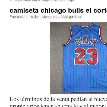
contenido
camiseta chicago bulls el cort
Publicada el
10 de noviembre de 2022
por
istern
Los términos de la venta pedían al nue
propietarios tener «buena fe y el mejor