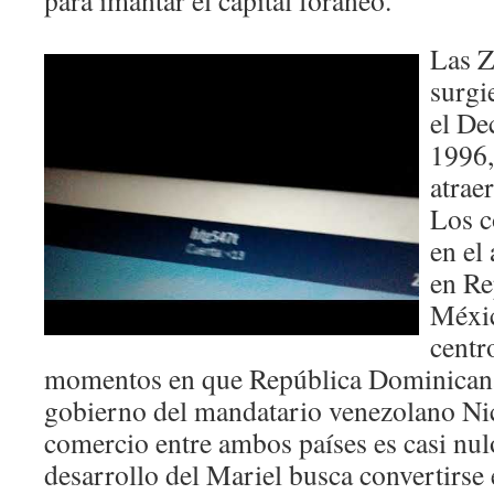
para imantar el capital foráneo.
Las Z
surgi
el De
1996,
atraer
Los c
en el
en Re
Méxic
centr
momentos en que República Dominicana
gobierno del mandatario venezolano Ni
comercio entre ambos países es casi nul
desarrollo del Mariel busca convertirse