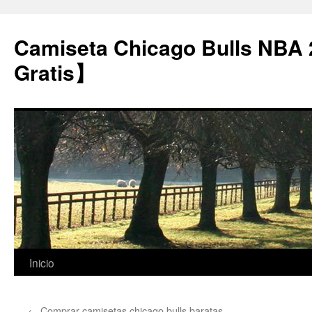
Camiseta Chicago Bulls NBA
Gratis】
Saltar
Inicio
al
←
Comprar camisetas chicago bulls baratas