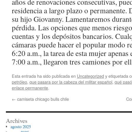
años de renovaciones consecutivas, puede
residencia a largo plazo o permanente. 
su hijo Giovanny. Lamentaremos duran
pérdida. Las opciones que menos riesgo
cuentas y los depósitos bancarios. Cualq
cámaras puede hacer el popular modo ret
6:20 a.m., la tarea de esta mujer apenas 
7:00 a.m., llegaron tres camiones por ell
Esta entrada ha sido publicada en
Uncategorized
y etiquetada
petróleo
,
que pasara por la cabeza del militar español
,
qué pasó
enlace permanente
.
←
camiseta chicago bulls chile
Co
Archives
agosto 2025