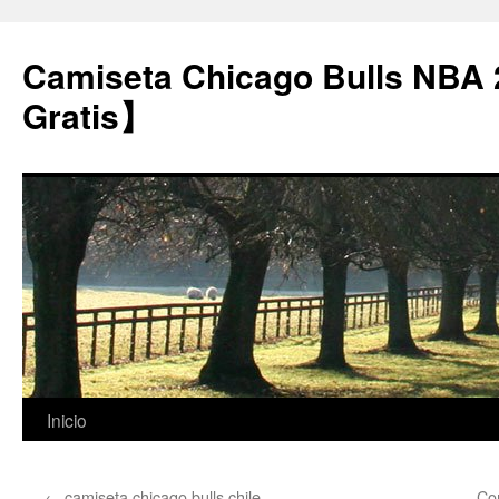
Camiseta Chicago Bulls NBA
Gratis】
Saltar
Inicio
al
←
camiseta chicago bulls chile
Co